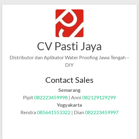
Skip
to
content
CV Pasti Jaya
Distributor dan Aplikator Water Proofing Jawa Tengah –
DIY
Contact Sales
Semarang
Pipit
082223459998
| Anni
082129129299
Yogyakarta
Rendra
085641553322
| Dian
082223459997