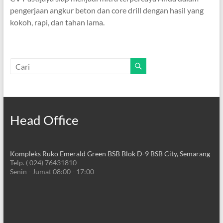
pengerjaan angkur beton dan core drill dengan hasil yang
kokoh, rapi, dan tahan lama.
Head Office
Kompleks Ruko Emerald Green BSB Blok D-9 BSB City, Semarang
Telp. ( 024) 76431810
Senin - Jumat 08:00 - 17:00