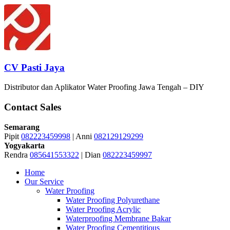
Skip
to
content
CV Pasti Jaya
Distributor dan Aplikator Water Proofing Jawa Tengah – DIY
Contact Sales
Semarang
Pipit
082223459998
| Anni
082129129299
Yogyakarta
Rendra
085641553322
| Dian
082223459997
Menu
Home
Our Service
Water Proofing
Water Proofing Polyurethane
Water Proofing Acrylic
Waterproofing Membrane Bakar
Water Proofing Cementitious