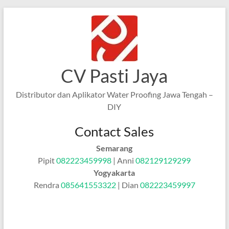
Skip
to
content
CV Pasti Jaya
Distributor dan Aplikator Water Proofing Jawa Tengah –
DIY
Contact Sales
Semarang
Pipit
082223459998
| Anni
082129129299
Yogyakarta
Rendra
085641553322
| Dian
082223459997