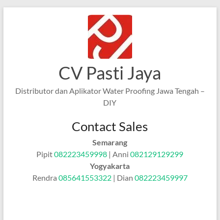
Skip
to
content
CV Pasti Jaya
Distributor dan Aplikator Water Proofing Jawa Tengah –
DIY
Contact Sales
Semarang
Pipit
082223459998
| Anni
082129129299
Yogyakarta
Rendra
085641553322
| Dian
082223459997