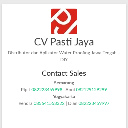
Skip
to
content
CV Pasti Jaya
Distributor dan Aplikator Water Proofing Jawa Tengah –
DIY
Contact Sales
Semarang
Pipit
082223459998
| Anni
082129129299
Yogyakarta
Rendra
085641553322
| Dian
082223459997