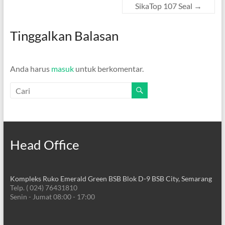
SikaTop 107 Seal
→
Tinggalkan Balasan
Anda harus
masuk
untuk berkomentar.
Head Office
Kompleks Ruko Emerald Green BSB Blok D-9 BSB City, Semarang
Telp. ( 024) 76431810
Senin - Jumat 08:00 - 17:00