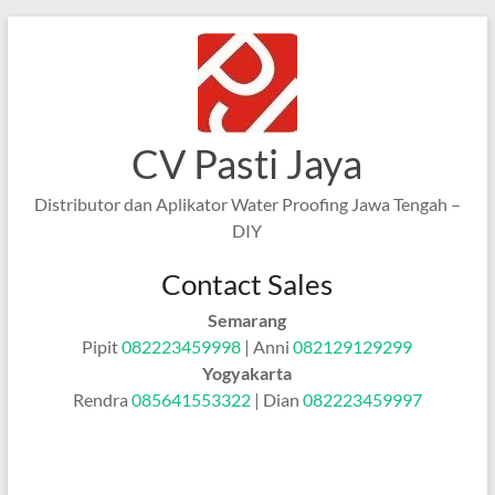
Skip
to
content
CV Pasti Jaya
Distributor dan Aplikator Water Proofing Jawa Tengah –
DIY
Contact Sales
Semarang
Pipit
082223459998
| Anni
082129129299
Yogyakarta
Rendra
085641553322
| Dian
082223459997